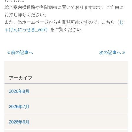
厚生労働大臣が定める掲示事項
総合案内横通路や各階病棟に置いておりますので、ご自由に
お持ち帰りください。
通院について
また、当ホームページからも閲覧可能ですので、こちら（
じ
ゃけんにっせき_vol7）
をご覧ください。
外来案内
外来診療担当表
«
前の記事へ
次の記事へ
»
休診情報
アーカイブ
診療科一覧
2026年8月
人間ドック
2026年7月
院内の案内図
2026年6月
休日・夜間診療