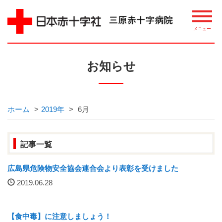
病院について
お知らせ
理念・概要
ごあいさつ
ホーム
>
2019年
>
6月
講習・講座・教室案内
記事一覧
相談窓口
広島県危険物安全協会連合会より表彰を受けました
2019.06.28
整備機器等
病院指標について
【食中毒】に注意しましょう！