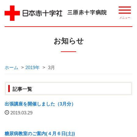
病院について
お知らせ
理念・概要
ごあいさつ
ホーム
>
2019年
>
3月
講習・講座・教室案内
記事一覧
相談窓口
出張講座を開催しました（3月分）
2019.03.29
整備機器等
病院指標について
糖尿病教室のご案内(４月６日(土))