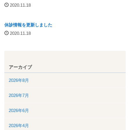
2020.11.18
厚生労働大臣が定める掲示事項
通院について
休診情報を更新しました
2020.11.18
外来案内
外来診療担当表
休診情報
アーカイブ
2026年8月
診療科一覧
2026年7月
人間ドック
院内の案内図
2026年6月
休日・夜間診療
2026年4月