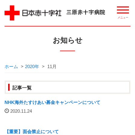
病院について
お知らせ
理念・概要
ごあいさつ
ホーム
>
2020年
>
11月
講習・講座・教室案内
記事一覧
相談窓口
NHK海外たすけあい募金キャンペーンについて
2020.11.24
整備機器等
病院指標について
【重要】面会禁止について