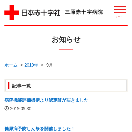
病院について
お知らせ
理念・概要
ごあいさつ
ホーム
>
2019年
>
9月
講習・講座・教室案内
記事一覧
相談窓口
病院機能評価機構より認定証が届きました
2019.09.30
整備機器等
病院指標について
糖尿病予防しん祭を開催しました！