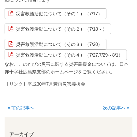
厚生労働大臣が定める掲示事項
災害救護活動について（その１）（7/17）
通院について
災害救護活動について（その２）（7/18～）
外来案内
災害救護活動について（その３）（7/20）
外来診療担当表
災害救護活動について（その４）（7/27,7/29～8/1）
なお、このたびの災害に関する災害義援金については、日本
休診情報
赤十字社広島県支部のホームページをご覧ください。
【リンク】平成30年7月豪雨災害義援金
診療科一覧
人間ドック
«
前の記事へ
次の記事へ
»
院内の案内図
休日・夜間診療
アーカイブ