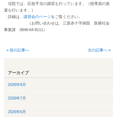
当院では、応急手当の講習も行っています。（指導員の派
入院について
遣も行います。）
詳細は、
講習会のページ
をご覧ください。
入院のご案内
（お問い合わせは、三原赤十字病院 医療社会
事業課 0848-64-8111）
緩和ケア病床
地域包括ケア病棟
«
前の記事へ
次の記事へ
»
面会時間について
アーカイブ
身体的拘束最小化のための方針
2026年8月
部門について
2026年7月
消化器センター
2026年6月
透析室