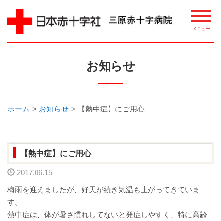
病院について
お知らせ
理念・概要
ごあいさつ
ホーム
>
お知らせ
>
【熱中症】にご用心
講習・講座・教室案内
【熱中症】にご用心
相談窓口
2017.06.15
整備機器等
梅雨を迎えましたが、好天が続き気温も上がってきていま
す。
病院指標について
熱中症は、体が暑さ慣れしてないと発症しやすく、特に高齢