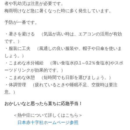
者や乳幼児は注意が必要です。
厚生労働大臣が定める掲示事項
梅雨明けなど急に暑くなった時に多く発生しています。
通院について
予防が一番です。
・暑さを避ける （気温が高い時は、エアコンの活用が有効
外来案内
です。）
・服装に工夫 （風通しの良い服装や、帽子や日傘を使いま
外来診療担当表
しょう。）
・こまめな水分補給 （薄い食塩水(0.1～0.2％食塩水)やスポ
休診情報
ーツドリンクが効果的です。）
・こまめな休憩 （短時間でも日影を選びましょう。）
診療科一覧
・体調管理 （疲れているときや睡眠不足、空腹時は要注
意。）
人間ドック
おかしいなと思ったら直ちに応急手当！
院内の案内図
＜熱中症について詳しくはこちら＞
日本赤十字社ホームページ参照
休日・夜間診療