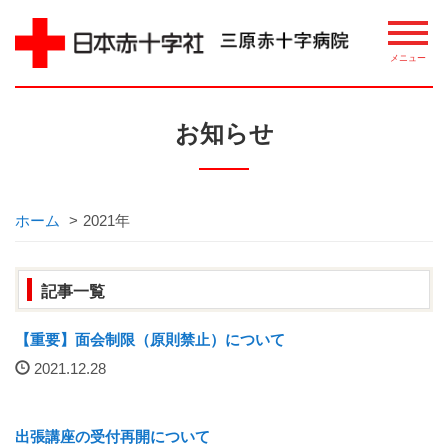
病院について
お知らせ
理念・概要
ごあいさつ
ホーム
>
2021年
講習・講座・教室案内
記事一覧
相談窓口
【重要】面会制限（原則禁止）について
2021.12.28
整備機器等
病院指標について
出張講座の受付再開について