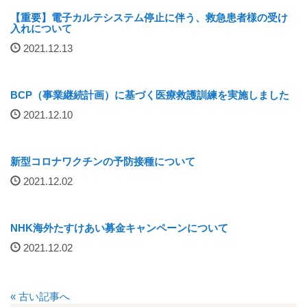
【重要】電子カルテシステム停止に伴う、救急患者様の受け
入院について
入れについて
2021.12.13
入院のご案内
緩和ケア病床
BCP（事業継続計画）に基づく医療救護訓練を実施しました
2021.12.10
地域包括ケア病棟
新型コロナワクチンの予防接種について
面会時間について
2021.12.02
身体的拘束最小化のための方針
NHK海外たすけあい募金キャンペーンについて
部門について
2021.12.02
消化器センター
« 古い記事へ
透析室