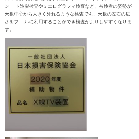
ン ト造影検査やミエログラフィ検査など、被検者の姿勢が
入院について
天板中心から大きく外れるような検査でも、天板の左右の広
さをフ ルに利用することができ検査がよりしやすくなりま
入院のご案内
す。
緩和ケア病床
地域包括ケア病棟
面会時間について
身体的拘束最小化のための方針
部門について
消化器センター
透析室