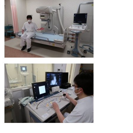
看護部
検査部
薬剤部
放射線科部
リハビリテーション課
訪問看護ステーション・居宅介護支援事業所
医事課
臨床工学課