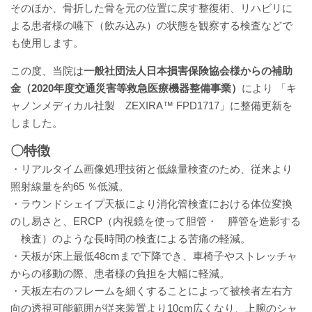
そのほか、骨折した骨を元の位置に戻す整復術、リハビリに
厚生労働大臣が定める掲示事項
よる患者様の嚥下（飲み込み）の状態を観察する検査などで
も使用します。
通院について
この度、当院は
一般社団法人日本損害保険協会様からの補助
外来案内
金（2020年度交通災害等救急医療機器整備事業）
により 「キ
ャノンメディカル社製 ZEXIRA™ FPD1717」に整備更新を
外来診療担当表
しました。
〇特徴
休診情報
・リアルタイム画像処理技術と低線量検査のため、従来より
照射線量を約65 ％低減。
診療科一覧
・ラウンドシェイプ天板により消化管検査における体位変換
のし易さと、ERCP（内視鏡を使って胆管・ 膵管を造影する
人間ドック
検査）のような長時間の検査による苦痛の軽減。
・天板が床上最低48cmまで下降でき、車椅子やストレッチャ
院内の案内図
からの移動の際、患者様の負担を大幅に軽減。
・天板左右のフレームを細くすることによって被検者左右方
休日・夜間診療
向の透視可能範囲が従来装置より10cm広くなり、上腕のシャ