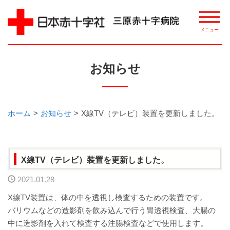
病院について
お知らせ
理念・概要
ごあいさつ
ホーム
>
お知らせ
>
X線TV（テレビ）装置を更新しました。
講習・講座・教室案内
X線TV（テレビ）装置を更新しました。
相談窓口
2021.01.28
整備機器等
X線TV装置は、体の中を透視し検査するための装置です。
バリウムなどの造影剤を飲み込んで行う胃透視検査、大腸の
病院指標について
中に造影剤を入れて検査する注腸検査などで使用します。