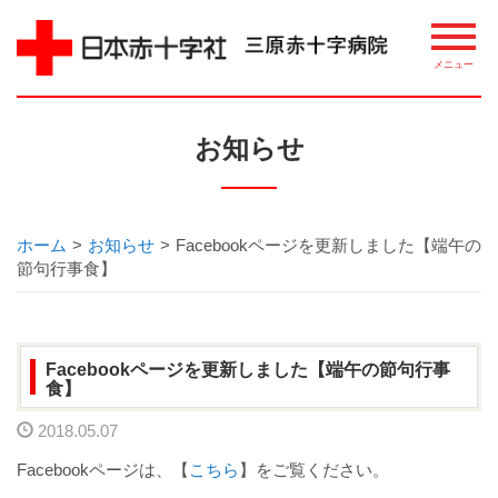
病院について
お知らせ
理念・概要
ごあいさつ
ホーム
>
お知らせ
>
Facebookページを更新しました【端午の
節句行事食】
講習・講座・教室案内
相談窓口
Facebookページを更新しました【端午の節句行事
食】
整備機器等
2018.05.07
病院指標について
Facebookページは、【
こちら
】をご覧ください。