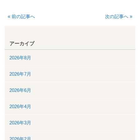
厚生労働大臣が定める掲示事項
«
前の記事へ
次の記事へ
»
通院について
外来案内
アーカイブ
外来診療担当表
2026年8月
休診情報
2026年7月
診療科一覧
2026年6月
人間ドック
2026年4月
院内の案内図
2026年3月
休日・夜間診療
2026年2月