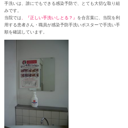
手洗いは、誰にでもできる感染予防で、とても大切な取り組
厚生労働大臣が定める掲示事項
みです。
当院では
、『正しい手洗いしとる？』
を合言葉に、当院を利
通院について
用する患者さん・職員が感染予防手洗いポスターで手洗い手
順を確認しています。
外来案内
外来診療担当表
休診情報
診療科一覧
人間ドック
院内の案内図
休日・夜間診療