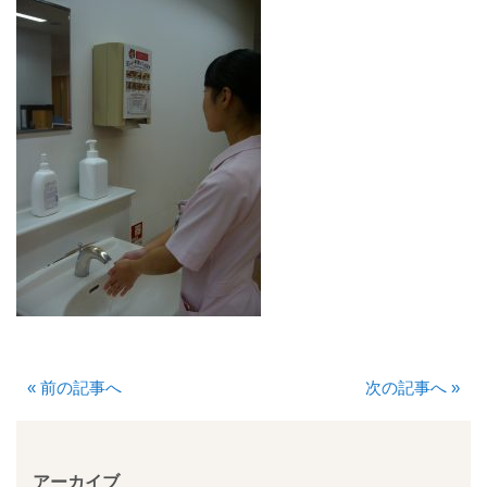
入院について
入院のご案内
緩和ケア病床
地域包括ケア病棟
面会時間について
身体的拘束最小化のための方針
部門について
«
前の記事へ
次の記事へ
»
消化器センター
透析室
アーカイブ