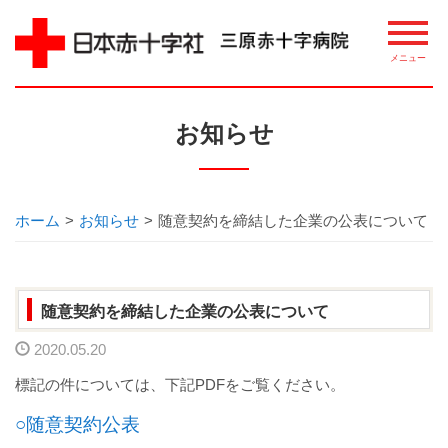
病院について
お知らせ
理念・概要
ごあいさつ
ホーム
>
お知らせ
>
随意契約を締結した企業の公表について
講習・講座・教室案内
随意契約を締結した企業の公表について
相談窓口
2020.05.20
整備機器等
標記の件については、下記PDFをご覧ください。
病院指標について
○随意契約公表