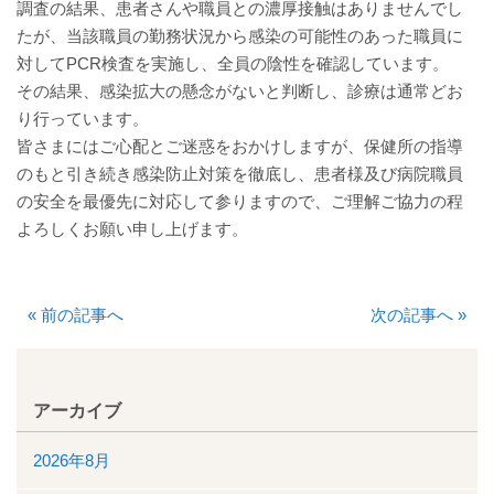
調査の結果、患者さんや職員との濃厚接触はありませんでし
厚生労働大臣が定める掲示事項
たが、当該職員の勤務状況から感染の可能性のあった職員に
対してPCR検査を実施し、全員の陰性を確認しています。
通院について
その結果、感染拡大の懸念がないと判断し、診療は通常どお
り行っています。
外来案内
皆さまにはご心配とご迷惑をおかけしますが、保健所の指導
のもと引き続き感染防止対策を徹底し、患者様及び病院職員
外来診療担当表
の安全を最優先に対応して参りますので、ご理解ご協力の程
よろしくお願い申し上げます。
休診情報
診療科一覧
«
前の記事へ
次の記事へ
»
人間ドック
アーカイブ
院内の案内図
2026年8月
休日・夜間診療