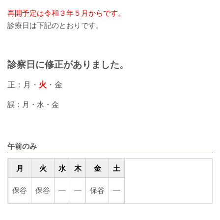
厚生労働大臣が定める掲示事項
再開予定は令和３年５月からです。
診療日は下記のとおりです。
通院について
外来案内
診察日に修正がありました。
正：月・
火
・金
外来診療担当表
誤：月・水・金
休診情報
診療科一覧
午前のみ
人間ドック
月
火
水
木
金
土
院内の案内図
保谷
保谷
―
―
保谷
―
休日・夜間診療