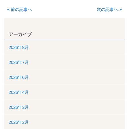
«
前の記事へ
次の記事へ
»
入院について
入院のご案内
アーカイブ
緩和ケア病床
2026年8月
地域包括ケア病棟
2026年7月
面会時間について
2026年6月
身体的拘束最小化のための方針
2026年4月
部門について
2026年3月
消化器センター
2026年2月
透析室