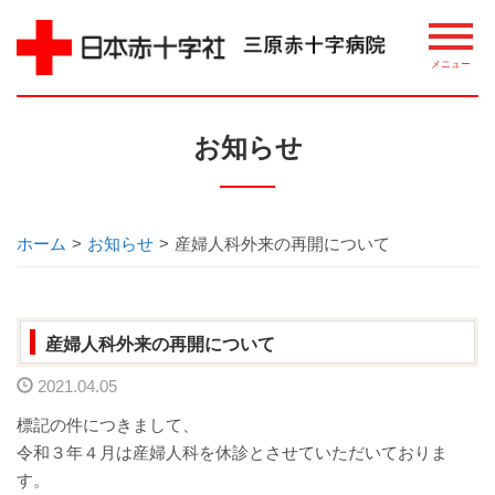
病院について
お知らせ
理念・概要
ごあいさつ
ホーム
>
お知らせ
>
産婦人科外来の再開について
講習・講座・教室案内
産婦人科外来の再開について
相談窓口
2021.04.05
整備機器等
標記の件につきまして、
令和３年４月は産婦人科を休診とさせていただいておりま
病院指標について
す。