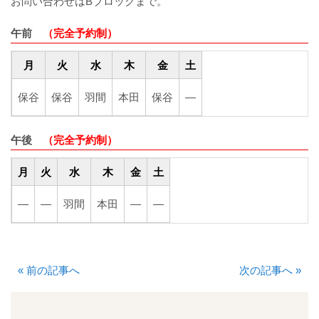
お問い合わせはBブロックまで。
厚生労働大臣が定める掲示事項
午前
（完全予約制）
通院について
月
火
水
木
金
土
外来案内
保谷
保谷
羽間
本田
保谷
―
外来診療担当表
午後
（完全予約制）
休診情報
月
火
水
木
金
土
診療科一覧
―
―
羽間
本田
―
―
人間ドック
«
前の記事へ
院内の案内図
次の記事へ
»
休日・夜間診療