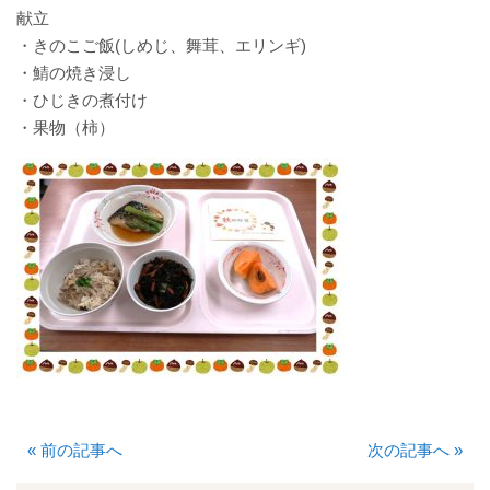
献立
入院について
・きのこご飯(しめじ、舞茸、エリンギ)
・鯖の焼き浸し
入院のご案内
・ひじきの煮付け
・果物（柿）
緩和ケア病床
地域包括ケア病棟
面会時間について
身体的拘束最小化のための方針
部門について
消化器センター
«
前の記事へ
次の記事へ
»
透析室