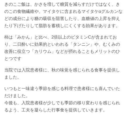
きのこご飯は、かさを増して糖質を減らすだけではなく、き
厚生労働大臣が定める掲示事項
のこの食物繊維や、マイタケに含まれるマイタケαグルカンな
どの成分により糖の吸収を阻害したり、血糖値の上昇を抑え
通院について
たり下げたりして脂肪を蓄積しにくくする効果があります。
外来案内
柿は「みかん」と比べ、2倍以上のビタミンCが含まれてお
り、二日酔いに効果的といわれる「タンニン」や、むくみの
外来診療担当表
改善に役立つ「カリウム」などが摂れることもメリットのひ
とつです
休診情報
当院では入院患者様に、秋の味覚を感じられる食事を提供し
ました。
診療科一覧
いつもと一味違う季節を感じる料理で患者様にも喜んでいた
人間ドック
だけました。
今後も、入院患者様が少しでも季節の移り変わりを感じられ
院内の案内図
るよう、工夫を凝らした行事食を提供していきます。
休日・夜間診療