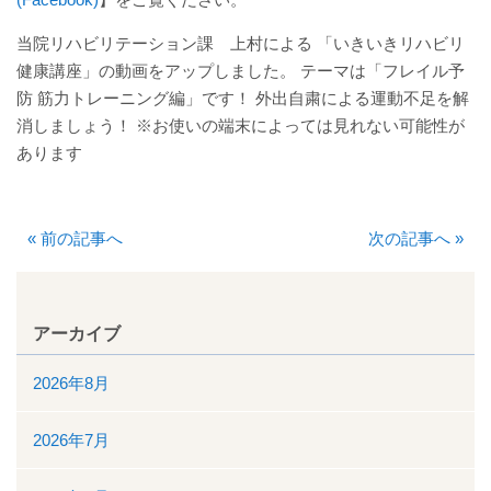
厚生労働大臣が定める掲示事項
当院リハビリテーション課 上村による 「いきいきリハビリ
健康講座」の動画をアップしました。 テーマは「フレイル予
通院について
防 筋力トレーニング編」です！ 外出自粛による運動不足を解
消しましょう！ ※お使いの端末によっては見れない可能性が
外来案内
あります
外来診療担当表
«
前の記事へ
次の記事へ
»
休診情報
診療科一覧
アーカイブ
人間ドック
2026年8月
院内の案内図
2026年7月
休日・夜間診療