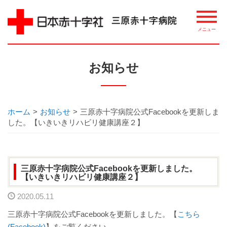
病院について
お知らせ
理念・概要
ごあいさつ
ホーム
>
お知らせ
>
三原赤十字病院公式Facebookを更新しま
した。【いきいきリハビリ健康講座２】
講習・講座・教室案内
相談窓口
三原赤十字病院公式Facebookを更新しました。
【いきいきリハビリ健康講座２】
整備機器等
2020.05.11
病院指標について
三原赤十字病院公式Facebookを更新しました。【
こちら
(Facebook)
】をご覧ください。