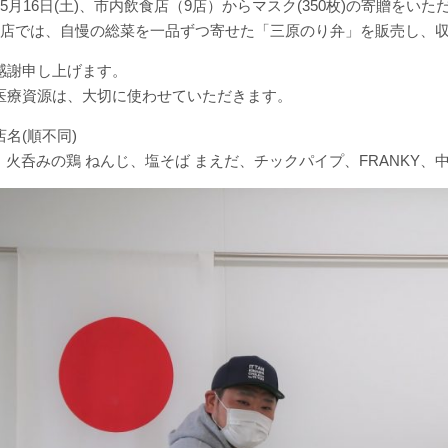
5月16日(土)、市内飲食店（9店）からマスク(350枚)の寄贈をい
9店では、自慢の総菜を一品ずつ寄せた「三原のり弁」を販売し、
感謝申し上げます。
医療資源は、大切に使わせていただきます。
名(順不同)
3g、火呑みの鶏 ねんじ、塩そば まえだ、チックパイプ、FRANKY