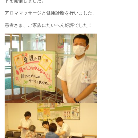
トを開催しました。
厚生労働大臣が定める掲示事項
アロママッサージと健康診断を行いました。
通院について
患者さま、ご家族にたいへん好評でした！
外来案内
外来診療担当表
休診情報
診療科一覧
人間ドック
院内の案内図
休日・夜間診療