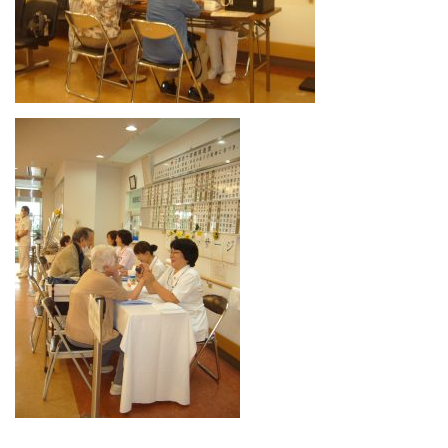
入院について
入院のご案内
緩和ケア病床
地域包括ケア病棟
面会時間について
身体的拘束最小化のための方針
部門について
消化器センター
透析室