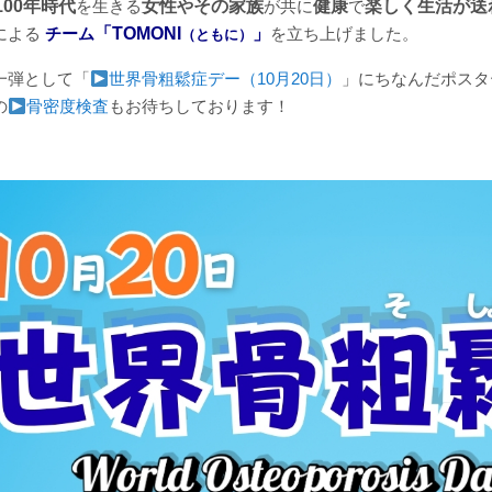
100年時代
を生きる
女性
や
その家族
が共に
健康
で
楽しく生活が送
による
チーム
「TOMONI
」
を立ち上げました。
（ともに）
一弾として「
世界骨粗鬆症デー（10月20日）
」にちなんだポスタ
の
骨密度検査
もお待ちしております！